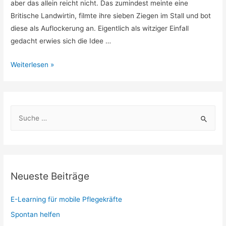
aber das allein reicht nicht. Das zumindest meinte eine
Britische Landwirtin, filmte ihre sieben Ziegen im Stall und bot
diese als Auflockerung an. Eigentlich als witziger Einfall
gedacht erwies sich die Idee …
Tierisches
Weiterlesen »
Gemecker
entspannt
S
u
c
h
e
Neueste Beiträge
n
n
E-Learning für mobile Pflegekräfte
a
Spontan helfen
c